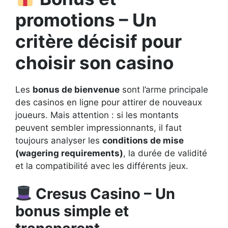
promotions – Un
critère décisif pour
choisir son casino
Les
bonus de bienvenue
sont l’arme principale
des casinos en ligne pour attirer de nouveaux
joueurs. Mais attention : si les montants
peuvent sembler impressionnants, il faut
toujours analyser les
conditions de mise
(wagering requirements)
, la durée de validité
et la compatibilité avec les différents jeux.
Cresus Casino – Un
bonus simple et