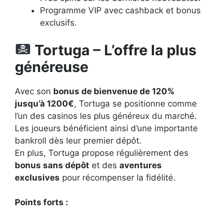
Programme VIP avec cashback et bonus
exclusifs.
Tortuga – L’offre la plus
généreuse
Avec son
bonus de bienvenue de 120%
jusqu’à 1200€
, Tortuga se positionne comme
l’un des casinos les plus généreux du marché.
Les joueurs bénéficient ainsi d’une importante
bankroll dès leur premier dépôt.
En plus, Tortuga propose régulièrement des
bonus sans dépôt
et des
aventures
exclusives
pour récompenser la fidélité.
Points forts :