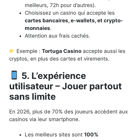
meilleurs, 72h pour d’autres).
Choisissez un casino qui accepte les
cartes bancaires, e-wallets, et crypto-
monnaies
.
Attention aux frais cachés.
Exemple :
Tortuga Casino
accepte aussi les
cryptos, en plus des cartes et virements.
5. L’expérience
utilisateur – Jouer partout
sans limite
En 2026, plus de 70% des joueurs accèdent aux
casinos via leur smartphone.
Les meilleurs sites sont
100%