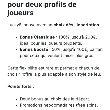
pour deux profils de
joueurs
Lucky8 innove avec un
choix dès l’inscription
:
Bonus Classique
: 100% jusqu’à 200€,
idéal pour les joueurs prudents.
Bonus Boosté
: 50% jusqu’à 400€, parfait
pour ceux qui veulent miser plus gros.
Cette flexibilité est rare et permet à chacun de
choisir l’offre la plus adaptée à son style de jeu.
Points forts :
Deux bonus au choix dès le départ.
Promotions hebdomadaires (free spins,