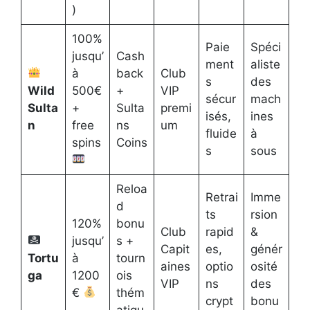
)
100%
Paie
Spéci
jusqu’
Cash
ment
aliste
à
back
Club
s
des
Wild
500€
+
VIP
sécur
mach
Sulta
+
Sulta
premi
isés,
ines
n
free
ns
um
fluide
à
spins
Coins
s
sous
Reloa
Retrai
Imme
d
ts
rsion
120%
bonu
Club
rapid
&
jusqu’
s +
Capit
es,
génér
Tortu
à
tourn
aines
optio
osité
ga
1200
ois
VIP
ns
des
€
thém
crypt
bonu
atiqu