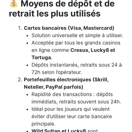
Moyens de dépôt et de
retrait les plus utilisés
Cartes bancaires (Visa, Mastercard)
Solution universelle et simple à utiliser.
Acceptée par tous les grands casinos
en ligne comme
Cresus, Lucky8 et
Tortuga
.
Dépôts instantanés, retraits sous 24 à
72h selon l’opérateur.
Portefeuilles électroniques (Skrill,
Neteller, PayPal parfois)
Rapidité des transactions : dépôts
immédiats, retraits souvent sous 24h.
Idéal pour les joueurs qui veulent
éviter d’utiliser leur carte bancaire
principale.
Wild Sultan et Lucky8
sont