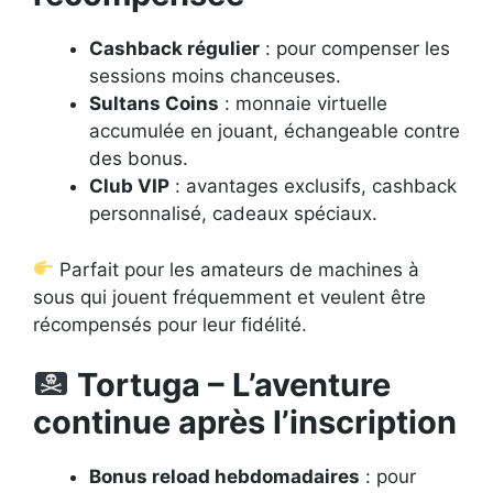
Cashback régulier
: pour compenser les
sessions moins chanceuses.
Sultans Coins
: monnaie virtuelle
accumulée en jouant, échangeable contre
des bonus.
Club VIP
: avantages exclusifs, cashback
personnalisé, cadeaux spéciaux.
Parfait pour les amateurs de machines à
sous qui jouent fréquemment et veulent être
récompensés pour leur fidélité.
Tortuga – L’aventure
continue après l’inscription
Bonus reload hebdomadaires
: pour