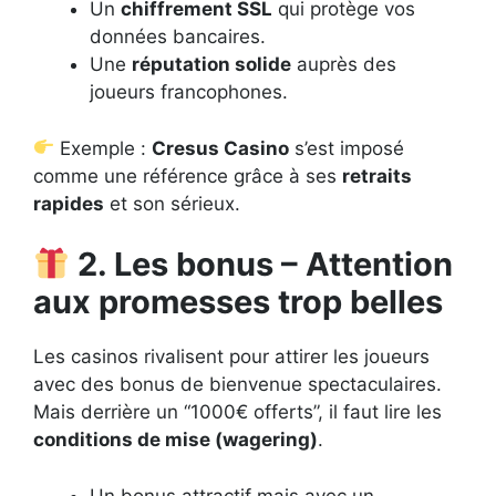
Un
chiffrement SSL
qui protège vos
données bancaires.
Une
réputation solide
auprès des
joueurs francophones.
Exemple :
Cresus Casino
s’est imposé
comme une référence grâce à ses
retraits
rapides
et son sérieux.
2. Les bonus – Attention
aux promesses trop belles
Les casinos rivalisent pour attirer les joueurs
avec des bonus de bienvenue spectaculaires.
Mais derrière un “1000€ offerts”, il faut lire les
conditions de mise (wagering)
.
Un bonus attractif mais avec un