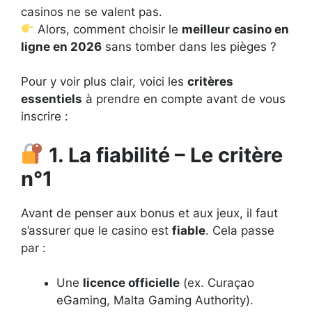
casinos ne se valent pas.
Alors, comment choisir le
meilleur casino en
ligne en 2026
sans tomber dans les pièges ?
Pour y voir plus clair, voici les
critères
essentiels
à prendre en compte avant de vous
inscrire :
1. La fiabilité – Le critère
n°1
Avant de penser aux bonus et aux jeux, il faut
s’assurer que le casino est
fiable
. Cela passe
par :
Une
licence officielle
(ex. Curaçao
eGaming, Malta Gaming Authority).