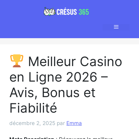
Aller
au
contenu
Menu
Meilleur Casino
en Ligne 2026 –
Avis, Bonus et
Fiabilité
décembre 2, 2025
par
Emma