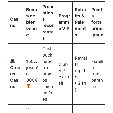
Prom
Bonu
Retra
Point
otion
s de
Progr
its &
s
Casi
s
bien
amm
Paie
forts
no
récur
venu
e VIP
ment
princ
rente
e
s
ipaux
s
Cash
back
Retrai
150%
hebd
Fiabili
Club
ts
Cres
jusqu’
o +
té,
VIP
rapid
us
à
prom
trans
exclu
es
Casi
300€
os
paren
sif
(-24h
no
saiso
ce
)
nnièr
es
2