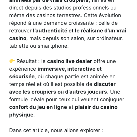
direct depuis des studios professionnels ou
même des casinos terrestres. Cette évolution
répond à une demande croissante : celle de
retrouver
l’authenticité et le réalisme d’un vrai
casino
, mais depuis son salon, sur ordinateur,
tablette ou smartphone.
Résultat : le
casino live dealer
offre une
expérience
immersive, interactive et
sécurisée
, où chaque partie est animée en
temps réel et où il est possible de
discuter
avec les croupiers ou d’autres joueurs
. Une
formule idéale pour ceux qui veulent conjuguer
confort du jeu en ligne
et
plaisir du casino
physique
.
Dans cet article, nous allons explorer :