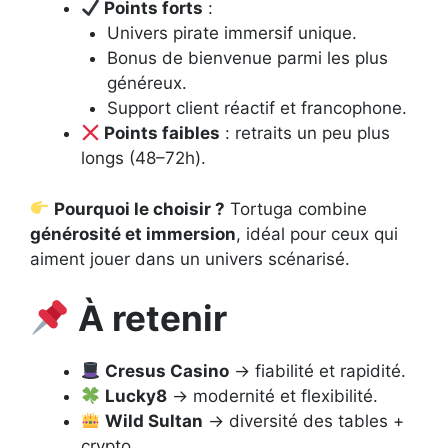
Points forts
:
Univers pirate immersif unique.
Bonus de bienvenue parmi les plus
généreux.
Support client réactif et francophone.
Points faibles
: retraits un peu plus
longs (48–72h).
Pourquoi le choisir ?
Tortuga combine
générosité et immersion
, idéal pour ceux qui
aiment jouer dans un univers scénarisé.
À retenir
Cresus Casino
→ fiabilité et rapidité.
Lucky8
→ modernité et flexibilité.
Wild Sultan
→ diversité des tables +
crypto.