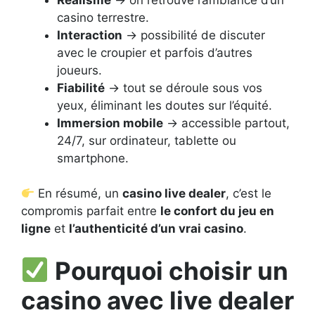
casino terrestre.
Interaction
→ possibilité de discuter
avec le croupier et parfois d’autres
joueurs.
Fiabilité
→ tout se déroule sous vos
yeux, éliminant les doutes sur l’équité.
Immersion mobile
→ accessible partout,
24/7, sur ordinateur, tablette ou
smartphone.
En résumé, un
casino live dealer
, c’est le
compromis parfait entre
le confort du jeu en
ligne
et
l’authenticité d’un vrai casino
.
Pourquoi choisir un
casino avec live dealer