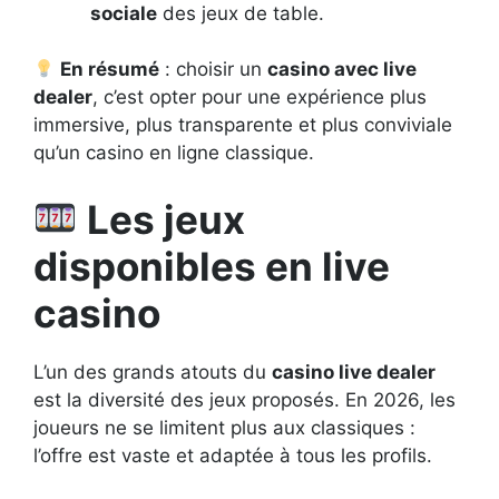
sociale
des jeux de table.
En résumé
: choisir un
casino avec live
dealer
, c’est opter pour une expérience plus
immersive, plus transparente et plus conviviale
qu’un casino en ligne classique.
Les jeux
disponibles en live
casino
L’un des grands atouts du
casino live dealer
est la diversité des jeux proposés. En 2026, les
joueurs ne se limitent plus aux classiques :
l’offre est vaste et adaptée à tous les profils.