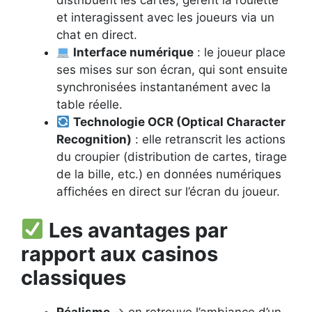
distribuent les cartes, gèrent la roulette
et interagissent avec les joueurs via un
chat en direct.
Interface numérique
: le joueur place
ses mises sur son écran, qui sont ensuite
synchronisées instantanément avec la
table réelle.
Technologie OCR (Optical Character
Recognition)
: elle retranscrit les actions
du croupier (distribution de cartes, tirage
de la bille, etc.) en données numériques
affichées en direct sur l’écran du joueur.
Les avantages par
rapport aux casinos
classiques
Réalisme
→ on retrouve l’ambiance d’un