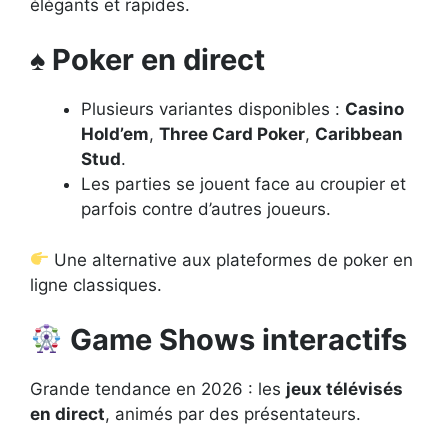
élégants et rapides.
♠️ Poker en direct
Plusieurs variantes disponibles :
Casino
Hold’em
,
Three Card Poker
,
Caribbean
Stud
.
Les parties se jouent face au croupier et
parfois contre d’autres joueurs.
Une alternative aux plateformes de poker en
ligne classiques.
Game Shows interactifs
Grande tendance en 2026 : les
jeux télévisés
en direct
, animés par des présentateurs.