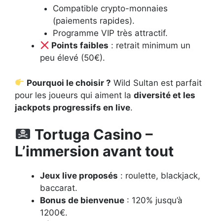
Compatible crypto-monnaies
(paiements rapides).
Programme VIP très attractif.
Points faibles
: retrait minimum un
peu élevé (50€).
Pourquoi le choisir ?
Wild Sultan est parfait
pour les joueurs qui aiment la
diversité et les
jackpots progressifs en live
.
Tortuga Casino –
L’immersion avant tout
Jeux live proposés
: roulette, blackjack,
baccarat.
Bonus de bienvenue
: 120% jusqu’à
1200€.