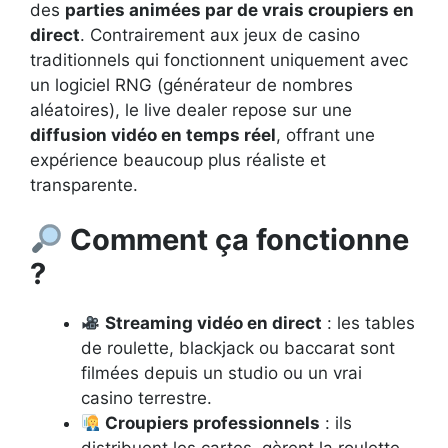
des
parties animées par de vrais croupiers en
direct
. Contrairement aux jeux de casino
traditionnels qui fonctionnent uniquement avec
un logiciel RNG (générateur de nombres
aléatoires), le live dealer repose sur une
diffusion vidéo en temps réel
, offrant une
expérience beaucoup plus réaliste et
transparente.
Comment ça fonctionne
?
Streaming vidéo en direct
: les tables
de roulette, blackjack ou baccarat sont
filmées depuis un studio ou un vrai
casino terrestre.
Croupiers professionnels
: ils