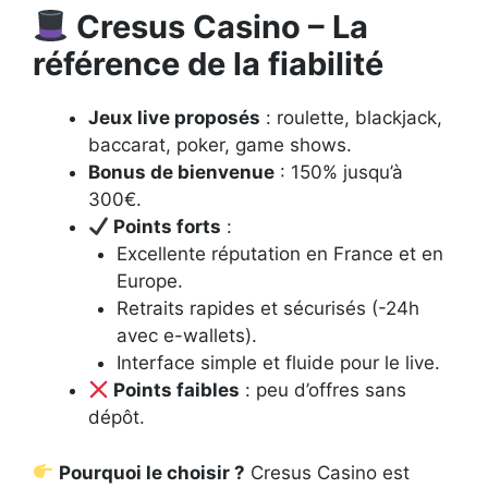
Cresus Casino – La
référence de la fiabilité
Jeux live proposés
: roulette, blackjack,
baccarat, poker, game shows.
Bonus de bienvenue
: 150% jusqu’à
300€.
Points forts
:
Excellente réputation en France et en
Europe.
Retraits rapides et sécurisés (-24h
avec e-wallets).
Interface simple et fluide pour le live.
Points faibles
: peu d’offres sans
dépôt.
Pourquoi le choisir ?
Cresus Casino est